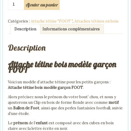
quantité
Ajouter au panier
de
Attache
tétine
Catégories :
Attache tétine "FOOT "
,
Attaches tétines en bois
bois
modèle
Description
Informations complémentaires
garçon
FOOT
Description
personnalisé
Attache tétine bois modèle garçon
FOOT
Voici un modèle d’attache tétine pour les petits garçons :
Attache tétine bois modèle garçon FOOT
.
Alors précisez nous le prénom du votre bout’ chou, et nous y
ajouterons un Clip en bois de forme Ronde avec comme
motif
un
Ballon de Foot
, ainsi que des perles fantaisies football, suivie
d’une étoile.
Le
prénom
de l’
enfant
est composé avec des cubes en bois
claire avec la lettre écrite en noir.