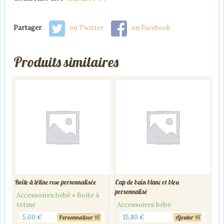
Partager
on Twitter
on Facebook
Produits similaires
Boite à tétine rose personnalisée
Cap de bain blanc et bleu
personnalisé
Accessoires bébé » Boite à
tétine
Accessoires bébé
5,60
€
15,80
€
Personnaliser
Ajouter