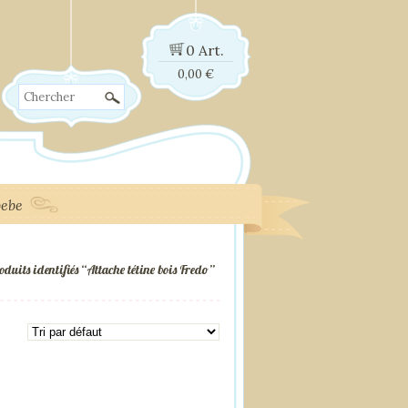
0 Art.
0,00
€
Chercher
bebe
oduits identifiés “Attache tétine bois Fredo”