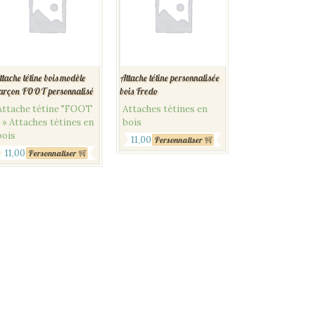
ttache tétine bois modèle
Attache tétine personnalisée
arçon FOOT personnalisé
bois Fredo
Attache tétine "FOOT
Attaches tétines en
" » Attaches tétines en
bois
bois
11,00
€
Personnaliser
11,00
€
Personnaliser