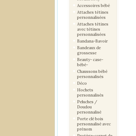
Accessoires bébé
Attaches tétines
personnalisées
Attaches tétines
avec tétines
personnalisées
Bandana-Bavoir
Bandeaux de
grossesse
Beauty- case-
bébé-
Chaussons bébé
personnalisés
Déco
Hochets
personnalisés
Peluches /
Doudou
personnalisé
Porte clé bois
personnalisé avec
prénom
Protège-carnet de