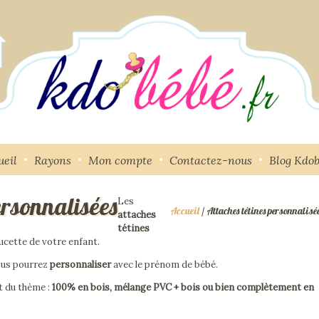
ueil
Rayons
Mon compte
Contactez-nous
Blog Kdo
ersonnalisées
Les
Accueil
/ Attaches tétines personnalisé
attaches
tétines
ucette de votre enfant.
ous pourrez
personnaliser
avec le prénom de bébé.
t du thème :
100% en bois, mélange PVC + bois ou bien complètement en