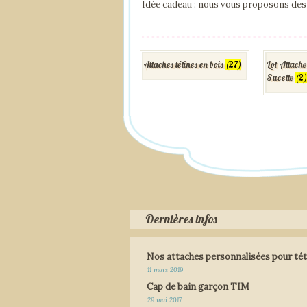
Idée cadeau : nous vous proposons des 
Attaches tétines en bois
(27)
Lot Attache
Sucette
(2
Dernières infos
Nos attaches personnalisées pour tét
11 mars 2019
Cap de bain garçon TIM
29 mai 2017