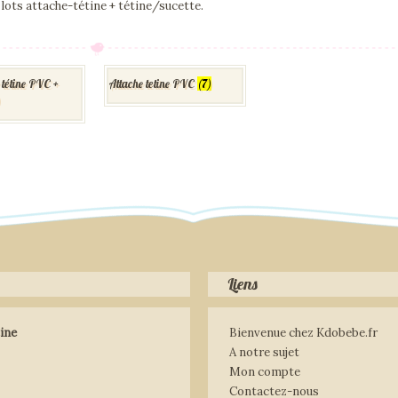
lots attache-tétine + tétine/sucette.
 tétine PVC +
Attache tetine PVC
(7)
)
Liens
ine
Bienvenue chez Kdobebe.fr
A notre sujet
Mon compte
Contactez-nous