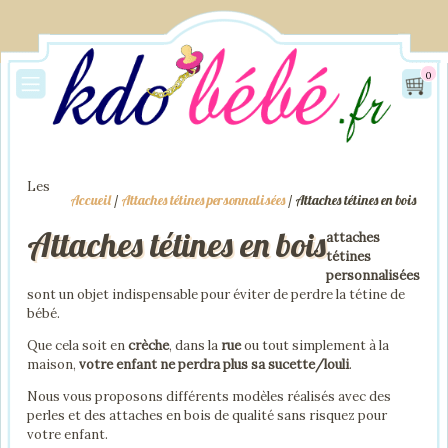
0
Les
Accueil
/
Attaches tétines personnalisées
/ Attaches tétines en bois
Attaches tétines en bois
attaches
tétines
personnalisées
sont un objet indispensable pour éviter de perdre la tétine de
bébé.
Que cela soit en
crèche
, dans la
rue
ou tout simplement à la
maison,
votre enfant ne perdra plus sa sucette/louli
.
Nous vous proposons différents modèles réalisés avec des
perles et des attaches en bois de qualité sans risquez pour
votre enfant.