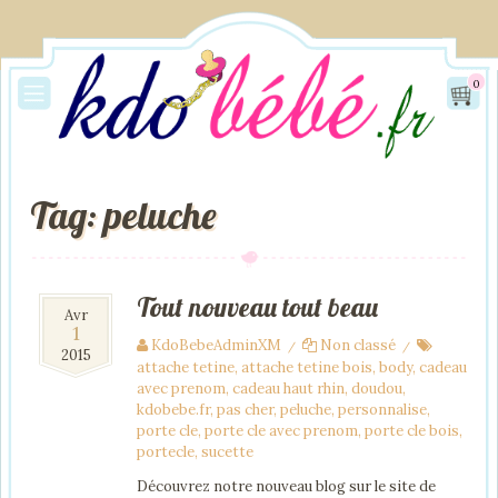
0
Tag: peluche
Tout nouveau tout beau
Avr
1
KdoBebeAdminXM
Non classé
/
/
2015
attache tetine
,
attache tetine bois
,
body
,
cadeau
avec prenom
,
cadeau haut rhin
,
doudou
,
kdobebe.fr
,
pas cher
,
peluche
,
personnalise
,
porte cle
,
porte cle avec prenom
,
porte cle bois
,
portecle
,
sucette
Découvrez notre nouveau blog sur le site de