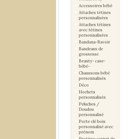
Accessoires bébé
Attaches tétines
personnalisées
Attaches tétines
avec tétines
personnalisées
Bandana-Bavoir
Bandeaux de
grossesse
Beauty- case-
bébé-
Chaussons bébé
personnalisés
Déco
Hochets
personnalisés
Peluches /
Doudou
personnalisé
Porte clé bois
personnalisé avec
prénom
Protège-carnet de