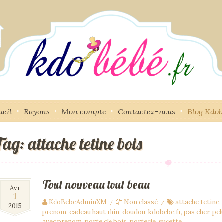
ueil
Rayons
Mon compte
Contactez-nous
Blog Kdo
Tag: attache tetine bois
Tout nouveau tout beau
Avr
1
KdoBebeAdminXM
Non classé
attache tetine
,
/
/
2015
prenom
,
cadeau haut rhin
,
doudou
,
kdobebe.fr
,
pas cher
,
pel
avec prenom
,
porte cle bois
,
portecle
,
sucette