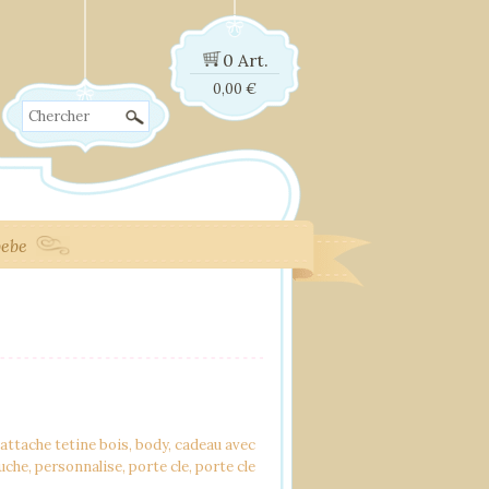
0 Art.
0,00
€
Chercher
bebe
attache tetine bois
,
body
,
cadeau avec
uche
,
personnalise
,
porte cle
,
porte cle