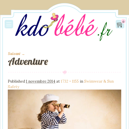
0
Suivant →
Adventure
Image navigation
Published
1 novembre 2014
at
1732 × 1155
in
Swimwear & Sun
Safety