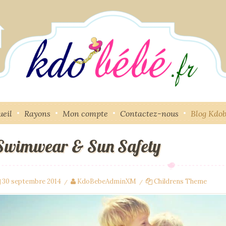
ueil
Rayons
Mon compte
Contactez-nous
Blog Kdo
Swimwear & Sun Safety
30 septembre 2014
KdoBebeAdminXM
Childrens Theme
/
/