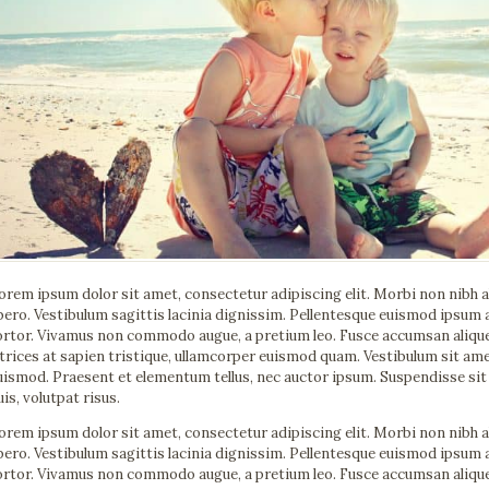
orem ipsum dolor sit amet, consectetur adipiscing elit. Morbi non nibh 
ibero. Vestibulum sagittis lacinia dignissim. Pellentesque euismod ipsum 
ortor. Vivamus non commodo augue, a pretium leo. Fusce accumsan aliquet n
ltrices at sapien tristique, ullamcorper euismod quam. Vestibulum sit a
uismod. Praesent et elementum tellus, nec auctor ipsum. Suspendisse sit
uis, volutpat risus.
orem ipsum dolor sit amet, consectetur adipiscing elit. Morbi non nibh 
ibero. Vestibulum sagittis lacinia dignissim. Pellentesque euismod ipsum 
ortor. Vivamus non commodo augue, a pretium leo. Fusce accumsan aliquet n