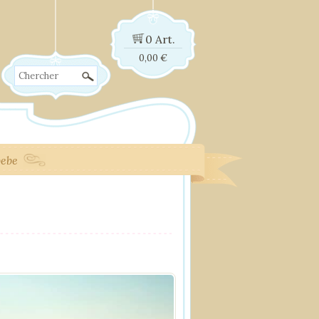
0 Art.
0,00
€
Chercher
bebe