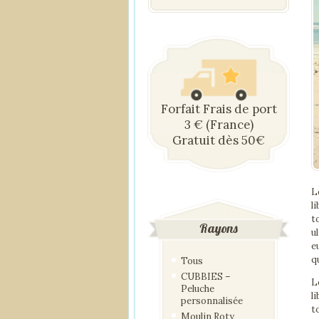
Forfait Frais de port
3 € (France)
Gratuit dès 50€
L
l
t
Rayons
u
e
q
Tous
CUBBIES –
L
Peluche
l
personnalisée
t
Moulin Roty