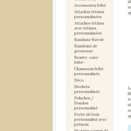
u
Accessoires bébé
e
Attaches tétines
q
personnalisées
Attaches tétines
avec tétines
personnalisées
Bandana-Bavoir
Bandeaux de
grossesse
Beauty- case-
bébé-
Chaussons bébé
personnalisés
Déco
Hochets
L
personnalisés
l
Peluches /
t
Doudou
u
personnalisé
e
Porte clé bois
q
personnalisé avec
prénom
Protège-carnet de