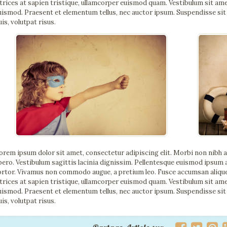
ltrices at sapien tristique, ullamcorper euismod quam. Vestibulum sit a
uismod. Praesent et elementum tellus, nec auctor ipsum. Suspendisse sit
uis, volutpat risus.
orem ipsum dolor sit amet, consectetur adipiscing elit. Morbi non nibh 
ibero. Vestibulum sagittis lacinia dignissim. Pellentesque euismod ipsum 
ortor. Vivamus non commodo augue, a pretium leo. Fusce accumsan aliquet n
ltrices at sapien tristique, ullamcorper euismod quam. Vestibulum sit a
uismod. Praesent et elementum tellus, nec auctor ipsum. Suspendisse sit
uis, volutpat risus.