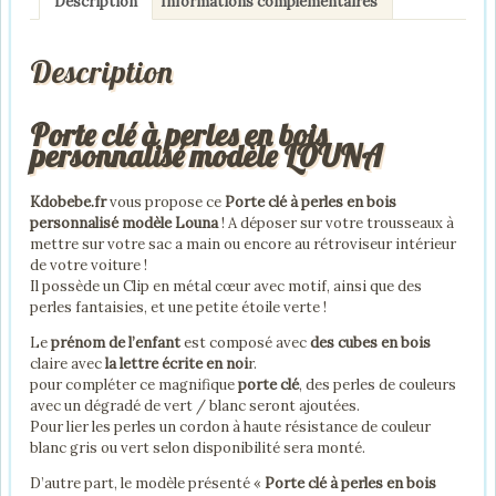
Description
Informations complémentaires
en
bois
Description
personnalisé
modèle
LOUNA
Porte clé à perles en bois
personnalisé modèle LOUNA
Kdobebe.fr
vous propose ce
Porte clé à perles en bois
personnalisé modèle Louna
! A déposer sur votre trousseaux à
mettre sur votre sac a main ou encore au rétroviseur intérieur
de votre voiture !
Il possède un Clip en métal cœur avec motif, ainsi que des
perles fantaisies, et une petite étoile verte !
Le
prénom de l’enfant
est composé avec
des cubes en bois
claire avec
la lettre écrite en noi
r.
pour compléter ce magnifique
porte clé
, des perles de couleurs
avec un dégradé de vert / blanc seront ajoutées.
Pour lier les perles un cordon à haute résistance de couleur
blanc gris ou vert selon disponibilité sera monté.
D’autre part, le modèle présenté «
Porte clé à perles en bois