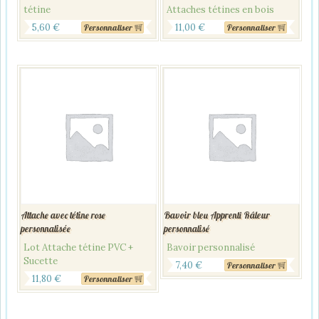
tétine
Attaches tétines en bois
5,60
€
11,00
€
Personnaliser
Personnaliser
Attache avec tétine rose
Bavoir bleu Apprenti Râleur
personnalisée
personnalisé
Lot Attache tétine PVC +
Bavoir personnalisé
Sucette
7,40
€
Personnaliser
11,80
€
Personnaliser