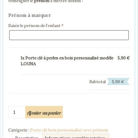
renseigner le
prénom
à mettre dessus !
Prénom à marquer
Saisir le prénom de l’enfant
*
1x Porte clé à perles en bois personnalisé modèle
5,90 €
LOUNA
Subtotal
5,90 €
quantité
Ajouter au panier
de
Porte
clé
Catégorie :
Porte clé bois personnalisé avec prénom
à
perles