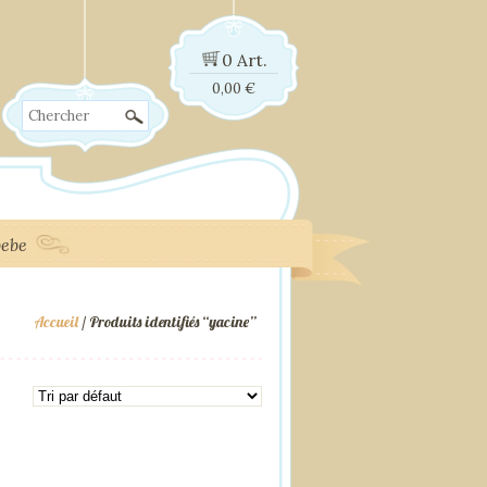
0 Art.
0,00
€
Chercher
bebe
Accueil
/ Produits identifiés “yacine”