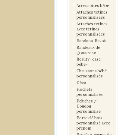
Accessoires bébé
Attaches tétines
personnalisées
Attaches tétines
avec tétines
personnalisées
Bandana-Bavoir
Bandeaux de
grossesse
Beauty- case-
bébé-
Chaussons bébé
personnalisés
Déco
Hochets
personnalisés
Peluches /
Doudou
personnalisé
Porte clé bois
personnalisé avec
prénom
Protège-carnet de