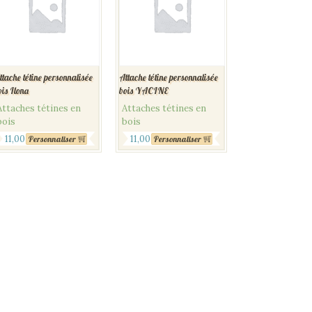
ttache tétine personnalisée
Attache tétine personnalisée
ois Ilona
bois YACINE
Attaches tétines en
Attaches tétines en
bois
bois
11,00
€
11,00
€
Personnaliser
Personnaliser