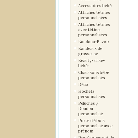
Accessoires bébé
Attaches tétines
personnalisées
Attaches tétines
avec tétines
personnalisées
Bandana-Bavoir
Bandeaux de
grossesse
Beauty- case-
bébé-
Chaussons bébé
personnalisés
Déco
Hochets
personnalisés
Peluches /
Doudou
personnalisé
Porte clé bois
personnalisé avec
prénom
Protège-carnet de