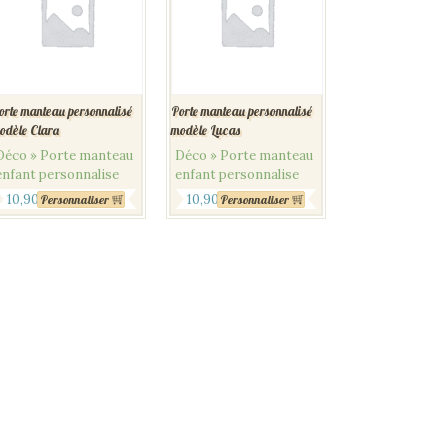
orte manteau personnalisé
Porte manteau personnalisé
odèle Clara
modèle Lucas
Déco » Porte manteau
Déco » Porte manteau
enfant personnalise
enfant personnalise
10,90
€
10,90
€
Personnaliser
Personnaliser