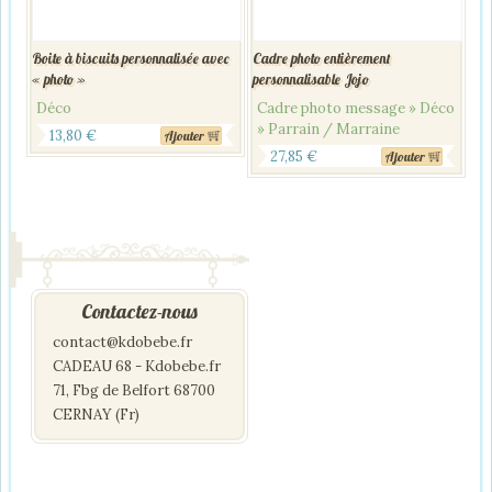
Boite à biscuits personnalisée avec
Cadre photo entièrement
« photo »
personnalisable Jojo
Déco
Cadre photo message » Déco
» Parrain / Marraine
13,80
€
Ajouter
27,85
€
Ajouter
Contactez-nous
contact@kdobebe.fr
CADEAU 68 - Kdobebe.fr
71, Fbg de Belfort 68700
CERNAY (Fr)