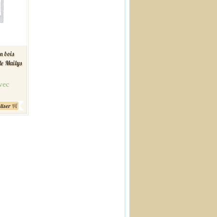
n bois
le Mailys
vec
liser