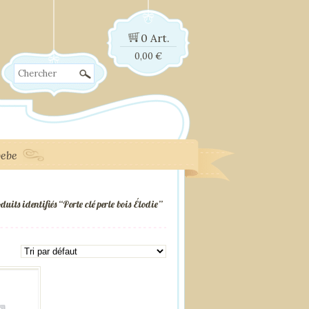
0 Art.
0,00
€
Chercher
bebe
duits identifiés “Porte clé perle bois Élodie”