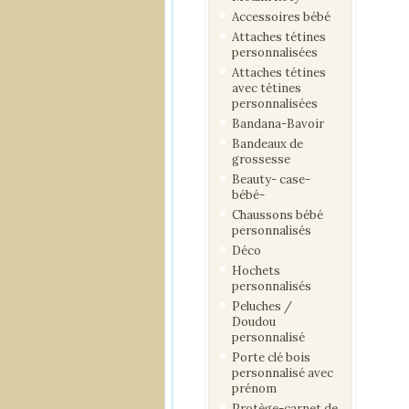
Accessoires bébé
Attaches tétines
personnalisées
Attaches tétines
avec tétines
personnalisées
Bandana-Bavoir
Bandeaux de
grossesse
Beauty- case-
bébé-
Chaussons bébé
personnalisés
Déco
Hochets
personnalisés
Peluches /
Doudou
personnalisé
Porte clé bois
personnalisé avec
prénom
Protège-carnet de