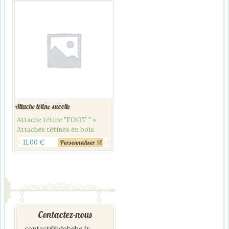
Attache tétine-sucette
Attache tétine "FOOT " »
Attaches tétines en bois
11,00
€
Personnaliser
Contactez-nous
contact@kdobebe.fr