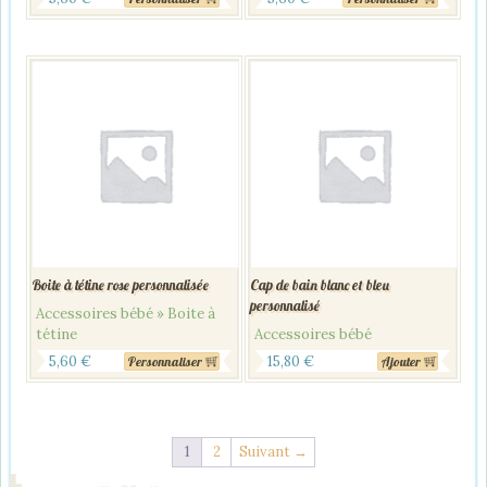
Boite à tétine rose personnalisée
Cap de bain blanc et bleu
personnalisé
Accessoires bébé » Boite à
tétine
Accessoires bébé
5,60
€
15,80
€
Personnaliser
Ajouter
1
2
Suivant →