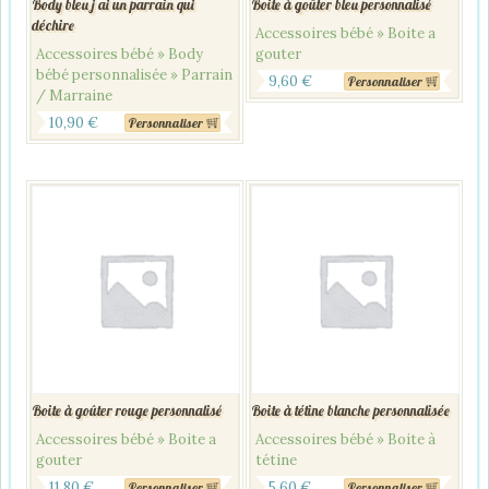
Body bleu j ai un parrain qui
Boite à goûter bleu personnalisé
déchire
Accessoires bébé » Boite a
Accessoires bébé » Body
gouter
bébé personnalisée » Parrain
9,60
€
Personnaliser
/ Marraine
10,90
€
Personnaliser
Boite à goûter rouge personnalisé
Boite à tétine blanche personnalisée
Accessoires bébé » Boite a
Accessoires bébé » Boite à
gouter
tétine
11,80
€
5,60
€
Personnaliser
Personnaliser