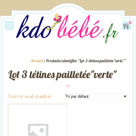
0
Accueil
/ Produits identifiés “Lot 3 tétines pailletée"verte"”
Lot 3 tétines pailletée"verte"
Voici le seul résultat