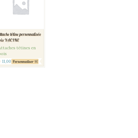
ttache tétine personnalisée
ois YACINE
Attaches tétines en
bois
11,00
€
Personnaliser