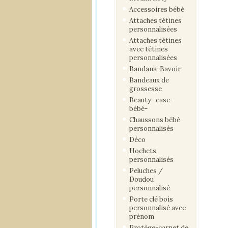
Accessoires bébé
Attaches tétines
personnalisées
Attaches tétines
avec tétines
personnalisées
Bandana-Bavoir
Bandeaux de
grossesse
Beauty- case-
bébé-
Chaussons bébé
personnalisés
Déco
Hochets
personnalisés
Peluches /
Doudou
personnalisé
Porte clé bois
personnalisé avec
prénom
Protège-carnet de