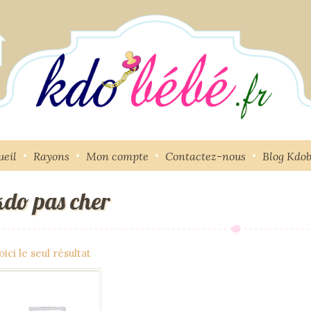
ueil
Rayons
Mon compte
Contactez-nous
Blog Kdo
kdo pas cher
oici le seul résultat