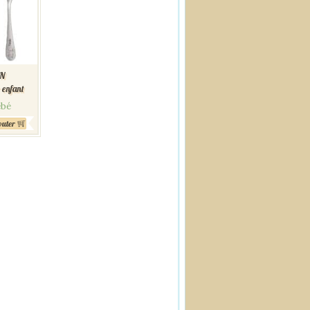
N
 enfant
ébé
outer