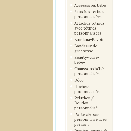
Accessoires bébé
Attaches tétines
personnalisées
Attaches tétines
avec tétines
personnalisées
Bandana-Bavoir
Bandeaux de
grossesse
Beauty- case-
bébé-
Chaussons bébé
personnalisés
Déco
Hochets
personnalisés
Peluches /
Doudou
personnalisé
Porte clé bois
personnalisé avec
prénom
Protège-carnet de