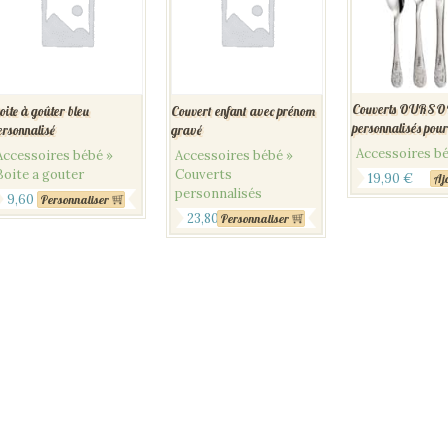
Couverts OURSO
oite à goûter bleu
Couvert enfant avec prénom
personnalisés pour
ersonnalisé
gravé
Accessoires b
Accessoires bébé »
Accessoires bébé »
Boite a gouter
Couverts
19,90
€
Aj
personnalisés
9,60
€
Personnaliser
23,80
€
Personnaliser