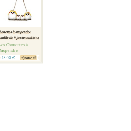
houettes à suspendre
amille de 4 personnalisées
Les Chouettes à
Suspendre
18,00
€
Ajouter