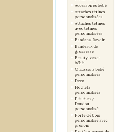
Accessoires bébé
Attaches tétines
personnalisées
Attaches tétines
avec tétines
personnalisées
Bandana-Bavoir
Bandeaux de
grossesse
Beauty- case-
bébé-
Chaussons bébé
personnalisés
Déco
Hochets
personnalisés
Peluches /
Doudou
personnalisé
Porte clé bois
personnalisé avec
prénom
Protège-carnet de