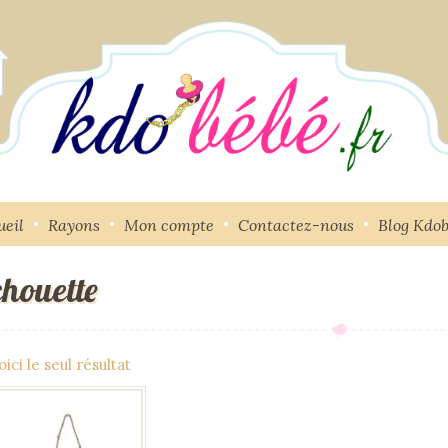
ueil
Rayons
Mon compte
Contactez-nous
Blog Kdo
chouette
oici le seul résultat