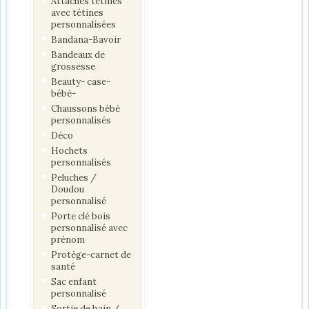
Attaches tétines
avec tétines
personnalisées
Bandana-Bavoir
Bandeaux de
grossesse
Beauty- case-
bébé-
Chaussons bébé
personnalisés
Déco
Hochets
personnalisés
Peluches /
Doudou
personnalisé
Porte clé bois
personnalisé avec
prénom
Protège-carnet de
santé
Sac enfant
personnalisé
Sortie de bain /