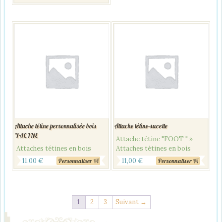
Attache tétine personnalisée bois
Attache tétine-sucette
YACINE
Attache tétine "FOOT " »
Attaches tétines en bois
Attaches tétines en bois
11,00
€
11,00
€
Personnaliser
Personnaliser
1
2
3
Suivant →