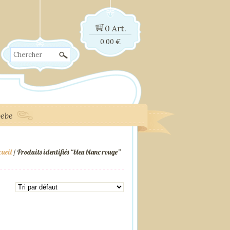
0 Art.
0,00
€
Chercher
bebe
ueil
/ Produits identifiés “bleu blanc rouge”