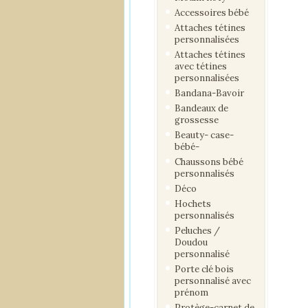
Accessoires bébé
Attaches tétines
personnalisées
Attaches tétines
avec tétines
personnalisées
Bandana-Bavoir
Bandeaux de
grossesse
Beauty- case-
bébé-
Chaussons bébé
personnalisés
Déco
Hochets
personnalisés
Peluches /
Doudou
personnalisé
Porte clé bois
personnalisé avec
prénom
Protège-carnet de