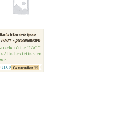
ttache tétine bois Lucas
 FOOT » personnalisable
Attache tétine "FOOT
" » Attaches tétines en
bois
11,00
€
Personnaliser