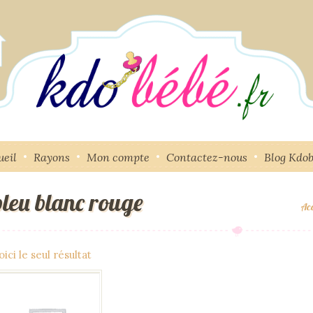
ueil
Rayons
Mon compte
Contactez-nous
Blog Kdo
bleu blanc rouge
Acc
oici le seul résultat