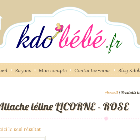
ueil
Rayons
Mon compte
Contactez-nous
Blog Kdo
Accueil
/ Produits i
Attache tétine LICORNE - ROSE
oici le seul résultat