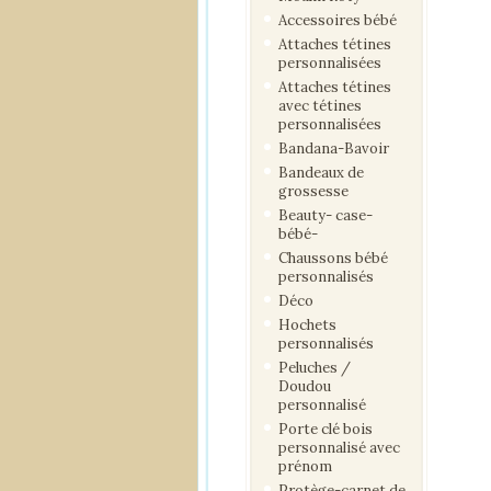
Accessoires bébé
Attaches tétines
personnalisées
Attaches tétines
avec tétines
personnalisées
Bandana-Bavoir
Bandeaux de
grossesse
Beauty- case-
bébé-
Chaussons bébé
personnalisés
Déco
Hochets
personnalisés
Peluches /
Doudou
personnalisé
Porte clé bois
personnalisé avec
prénom
Protège-carnet de