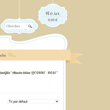
0 Art.
0,00
€
Chercher
bebe
dentifiés “Attache tétine LICORNE - ROSE”