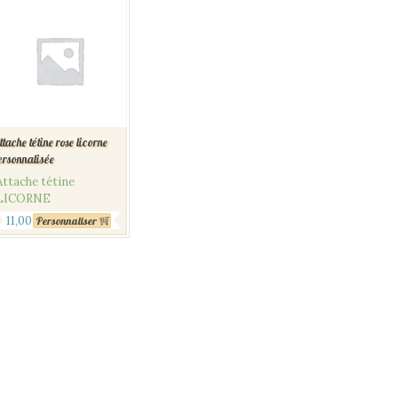
ttache tétine rose licorne
ersonnalisée
Attache tétine
LICORNE
11,00
€
Personnaliser