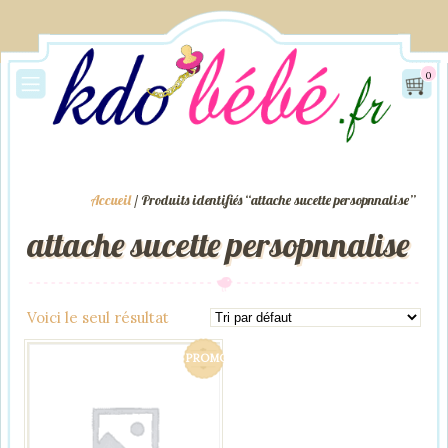
0
Accueil
/ Produits identifiés “attache sucette persopnnalise”
attache sucette persopnnalise
Voici le seul résultat
PROMO !