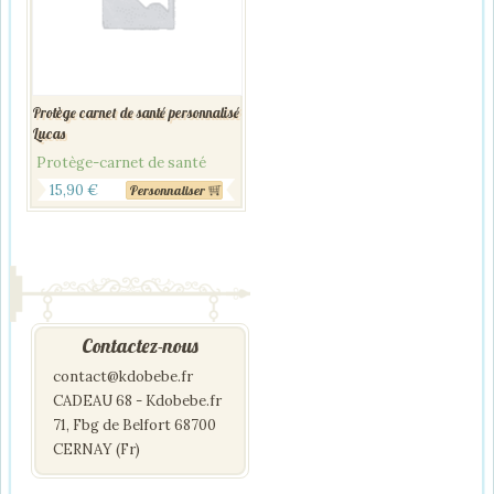
Protège carnet de santé personnalisé
Lucas
Protège-carnet de santé
Le
Le
15,90
€
Personnaliser
prix
prix
initial
actuel
était :
est :
19,90 €.
15,90 €.
Contactez-nous
contact@kdobebe.fr
CADEAU 68 - Kdobebe.fr
71, Fbg de Belfort 68700
CERNAY (Fr)