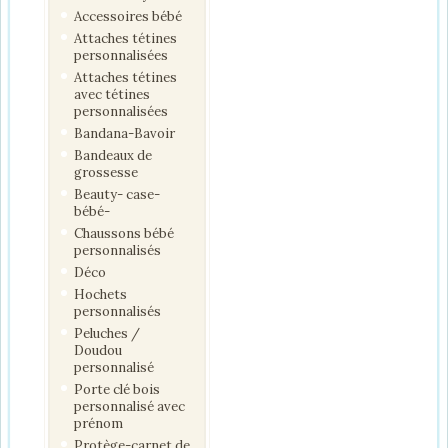
Accessoires bébé
Attaches tétines
personnalisées
Attaches tétines
avec tétines
personnalisées
Bandana-Bavoir
Bandeaux de
grossesse
Beauty- case-
bébé-
Chaussons bébé
personnalisés
Déco
Hochets
personnalisés
Peluches /
Doudou
personnalisé
Porte clé bois
personnalisé avec
prénom
Protège-carnet de