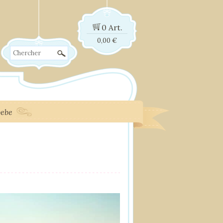
0 Art.
0,00
€
Chercher
bebe