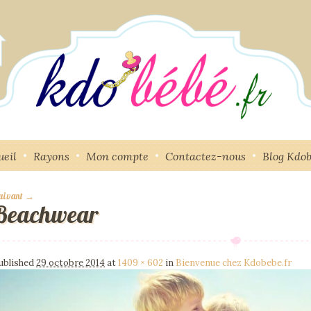
ueil
Rayons
Mon compte
Contactez-nous
Blog Kdo
uivant →
Beachwear
mage navigation
ublished
29 octobre 2014
at
1409 × 602
in
Bienvenue chez Kdobebe.fr