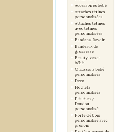
Accessoires bébé
Attaches tétines
personnalisées
Attaches tétines
avec tétines
personnalisées
Bandana-Bavoir
Bandeaux de
grossesse
Beauty- case-
bébé-
Chaussons bébé
personnalisés
Déco
Hochets
personnalisés
Peluches /
Doudou
personnalisé
Porte clé bois
personnalisé avec
prénom
Protège-carnet de