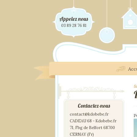
Appelez nous
03 89 28 76 81
Acc
S
I
Contactez-nous
contact@kdobebe.fr
P
CADEAU 68 - Kdobebe.fr
71, Fbg de Belfort 68700
CERNAY (Fr)