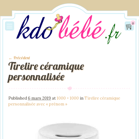
0
← Précédent
Tirelire céramique
Image navigation
personnalisée
Published
6 mars 2019
at
1000 × 1000
in
Tirelire céramique
personnalisée avec « prénom »