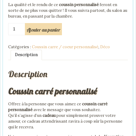
La qualité et le rendu de ce
coussin personnalisé
feront en
sorte de ne plus vous quitter ! Il vous suivra partout, du salon au
bureau, en passant par la chambre.
quantité
Ajouter au panier
de
Coussin
carré
Catégories :
Coussin carre / coeur personnalisé
,
Déco
personnalisé
avec
Description
photo
et
Description
texte
Coussin carré personnalisé
Offrez à la personne que vous aimez ce
coussin carré
personnalisé
avec le message que vous souhaitez.
Qu’il s’agisse d’un
cadeau
pour simplement prouver votre
amour, ce cadeau attendrissant ravira à coup sûr la personne
qui le recevra.