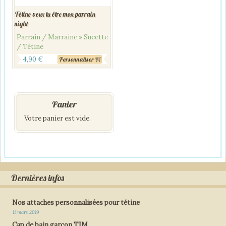
Tétine veux tu être mon parrain
night
Parrain / Marraine » Sucette
/ Tétine
4,90
€
Personnaliser
Panier
Votre panier est vide.
Dernières infos
Nos attaches personnalisées pour tétine
11 mars 2019
Cap de bain garçon TIM